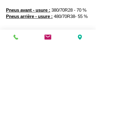
Pneus avant - usure :
380/70R28 - 70 %
Pneus arrière - usure :
480/70R38- 55 %
Etat
Bon état
:
Localisation :
SUOMA La Roche sur yon
Retrouver ce matériel à votre concession
SUOMA La Roche sur Yon >
Emplacement de
votre concession