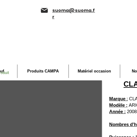
suoma@suoma.f
r
euf
Produits CAMPA
Matériel occasion
No
roduit
CLA
Marque
:
CL
Modèle :
ARI
Année :
2008
Nombres d'h