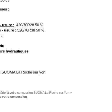
30 cv
sses :
- usure :
420/70R28 50 %
 - usure :
520/70R38 50 %
 :
ndu
eurs hydrauliques
SUOMA La Roche sur yon
:
tériel à votre concession SUOMA La Roche sur Yon >
 votre concession