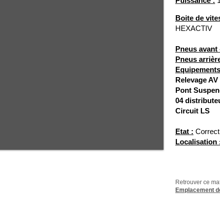
Puissance :
1
Boite de vite
HEXACTIV
Pneus avant 
Pneus arrière
Equipements
Relevage AV
Pont Suspe
04 distribut
Circuit LS
Etat :
Correct
Localisation
Retrouver ce ma
Emplacement de