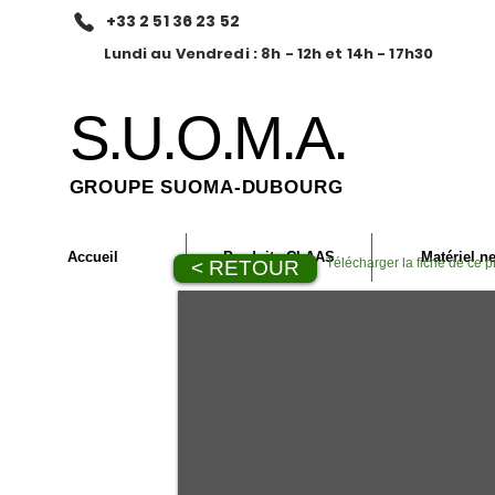
+33 2 51 36 23 52
Lundi au Vendredi : 8h - 12h et 14h - 17h30
S.U.O.M.A.
GROUPE SUOMA-DUBOURG
Accueil
Produits CLAAS
Matériel n
Télécharger la fiche de ce p
< RETOUR