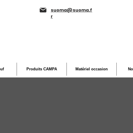
suoma@suoma.f
r
euf
Produits CAMPA
Matériel occasion
No