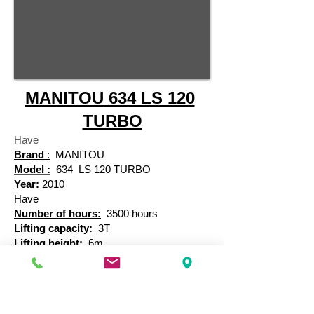
MANITOU 634 LS 120
TURBO
Have
Brand
:
MANITOU
Model :
634
LS 120 TURBO
Year:
2010
Have
Number of hours:
3500 hours
​
Lifting capacity:
3T
Lifting height:
6m
Condition:
Very good condition
Multiservice skip
Location
SUOMA La Roche sur yon