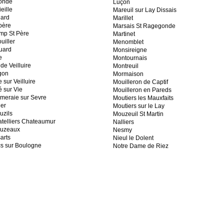
onde
Luçon
eille
Mareuil sur Lay Dissais
nard
Marillet
père
Marsais St Ragegonde
mp St Père
Martinet
uiller
Menomblet
uard
Monsireigne
e
Montournais
de Veilluire
Montreuil
gon
Mormaison
 sur Veilluire
Mouilleron de Captif
é sur Vie
Mouilleron en Pareds
meraie sur Sevre
Moutiers les Mauxfaits
ier
Moutiers sur le Lay
uzils
Mouzeuil St Martin
telliers Chateaumur
Nalliers
ouzeaux
Nesmy
arts
Nieul le Dolent
s sur Boulogne
Notre Dame de Riez