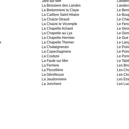
Jard sur Mer
Lander
La Boissiere des Landes
Landevi
La Bretonniere la Claye
Le Ber
La Caillere Saint Hilaire
Le Bou
La Chaize Giraud
Le Cha
La Chaize le Vicompte
Le Feno
La Chapelle Achard
Le Giro
La Chapelle au Lys
Le Givr
La Chapelle Hermier
Le Gue 
x
La Chapelle Themer
Le Lan
La Chataignerais
Le Poire
La Copechagniere
Le Poir
La Couture
Le Pom
La Faute sur Mer
Le Tabl
La Ferriere
Les Bro
La Flocellière
Les Cha
La Génétouze
Les Cl
La Jaudonniere
Les Ess
La Jonchere
Les Luc