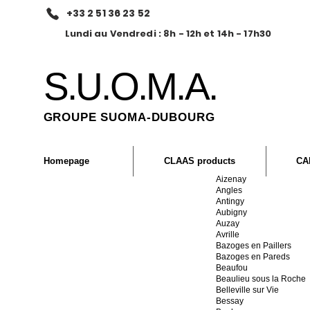
+33 2 51 36 23 52
Lundi au Vendredi : 8h - 12h et 14h - 17h30
S.U.O.M.A.
GROUPE SUOMA-DUBOURG
Homepage
CLAAS products
CA
Aizenay
Angles
Antingy
Aubigny
Auzay
Avrille
Bazoges en Paillers
Bazoges en Pareds
Beaufou
Beaulieu sous la Roche
Belleville sur Vie
Bessay