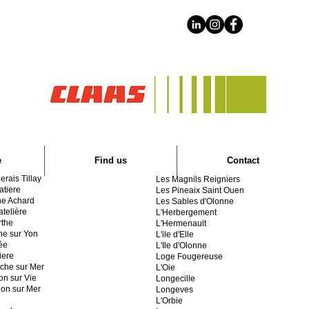
e
Find us
Contact
erais Tillay
Les Magnils Reigniers
atiere
Les Pineaix Saint Ouen
he Achard
Les Sables d'Olonne
telière
L'Herbergement
rthe
L'Hermenault
he sur Yon
L'ile d'Elle
lée
L'Ile d'Olonne
iere
Loge Fougereuse
che sur Mer
L'Oie
lon sur Vie
Longecille
llon sur Mer
Longeves
L'Orbie