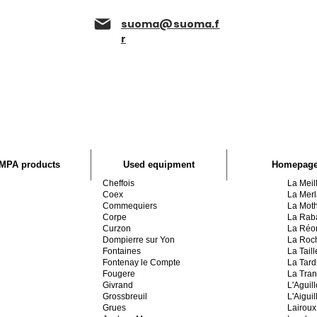
suoma@suoma.f
r
MPA products
Used equipment
Homepag
Cheffois
La Meill
Coex
La Merl
Commequiers
La Mot
Corpe
La Raba
Curzon
La Réo
Dompierre sur Yon
La Roc
Fontaines
La Tail
Fontenay le Compte
La Tard
Fougere
La Tran
Givrand
L'Aguil
Grossbreuil
L'Aigui
Grues
Lairoux