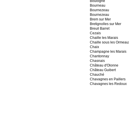
Boulogne
Bourneau
Bournezeau
Bournezeau
Brem sur Mer
Bretignolles sur Mer
Breuil Barret
Cezais
Chaille les Marais
Chaille sous les Ormeau
Chaix
Champagne les Marais
Chantonnay
Chasnais
Château d'Olonne
Château Guibert
Chauché
Chavagnes en Paillers
Chavagnes les Redoux