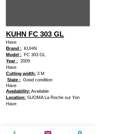
KUHN FC 303 GL
Have
Brand :
KUHN
Model :
FC 303 GL
Year :
2009
Have
Cutting width:
3 M
​
State :
Good condition
Have
Availability:
Available
Location:
SUOMA La Roche sur Yon
Have
​
€5,500 excluding VAT